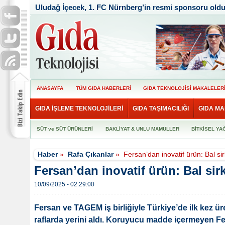
Uludağ İçecek, 1. FC Nürnberg’in resmi sponsoru old
ANASAYFA
TÜM GIDA HABERLERİ
GIDA TEKNOLOJİSİ MAKALELER
GIDA İŞLEME TEKNOLOJİLERİ
GIDA TAŞIMACILIĞI
GIDA MA
SÜT ve SÜT ÜRÜNLERİ
BAKLİYAT & UNLU MAMULLER
BİTKİSEL YA
Haber
»
Rafa Çıkanlar
»
Fersan’dan inovatif ürün: Bal sir
Fersan’dan inovatif ürün: Bal sir
10/09/2025 - 02:29:00
Fersan ve TAGEM iş birliğiyle Türkiye’de ilk kez üre
raflarda yerini aldı. Koruyucu madde içermeyen Fe