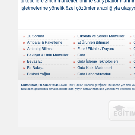
tüketicilere zincir marketler, online satış platformlarını
işletmelerine yönelik özel çözümler aracılığıyla ulaşıyo
10 Soruda
Çikolata ve Şekerli Mamuller
Ambalaj & Paketleme
Et Ürünleri Bilimsel
Ambalaj Bilimsel
Fuar / Etkinlik / Duyuru
Bakliyat & Unlu Mamuller
Gıda
Beyaz Et
Gıda İşleme Teknolojileri
Bir Bakışta
Gıda Katkı Maddeleri
Bitkisel Yağlar
Gıda Laboratuvarları
Gidateknolojisi.com.tr
5846 Sayıılı Telif Hakları Kanunu gereğince, bu sitede yer alan yaz
türlü özen gösterilmiş olmakla birlikte olası yayın hatalarından site yönetimi ve editörleri 