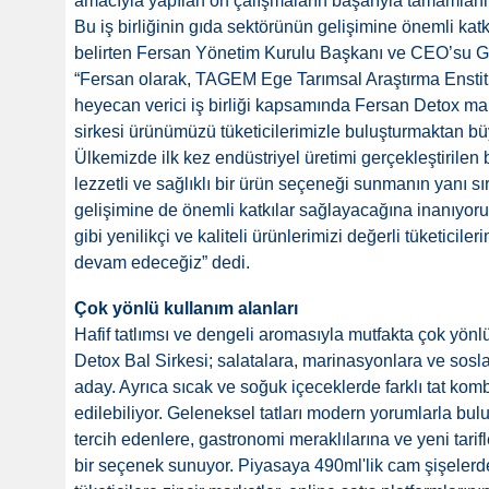
amacıyla yapılan ön çalışmaların başarıyla tamamlanm
Bu iş birliğinin gıda sektörünün gelişimine önemli kat
belirten Fersan Yönetim Kurulu Başkanı ve CEO’su Gü
“Fersan olarak, TAGEM Ege Tarımsal Araştırma Enstitü
heyecan verici iş birliği kapsamında Fersan Detox mark
sirkesi ürünümüzü tüketicilerimizle buluşturmaktan 
Ülkemizde ilk kez endüstriyel üretimi gerçekleştirilen b
lezzetli ve sağlıklı bir ürün seçeneği sunmanın yanı s
gelişimine de önemli katkılar sağlayacağına inanıyor
gibi yenilikçi ve kaliteli ürünlerimizi değerli tüketicil
devam edeceğiz” dedi.
Çok yönlü kullanım alanları
Hafif tatlımsı ve dengeli aromasıyla mutfakta çok yön
Detox Bal Sirkesi; salatalara, marinasyonlara ve sosl
aday. Ayrıca sıcak ve soğuk içeceklerde farklı tat kom
edilebiliyor. Geleneksel tatları modern yorumlarla bul
tercih edenlere, gastronomi meraklılarına ve yeni tar
bir seçenek sunuyor. Piyasaya 490ml'lik cam şişelerd