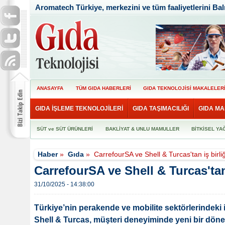
Aromatech Türkiye, merkezini ve tüm faaliyetlerini Balı
ANASAYFA
TÜM GIDA HABERLERİ
GIDA TEKNOLOJİSİ MAKALELER
GIDA İŞLEME TEKNOLOJİLERİ
GIDA TAŞIMACILIĞI
GIDA MA
SÜT ve SÜT ÜRÜNLERİ
BAKLİYAT & UNLU MAMULLER
BİTKİSEL YA
Haber
»
Gıda
»
CarrefourSA ve Shell & Turcas'tan iş birliğ
CarrefourSA ve Shell & Turcas'tan 
31/10/2025 - 14:38:00
Türkiye’nin perakende ve mobilite sektörlerindeki
Shell & Turcas, müşteri deneyiminde yeni bir dönemi