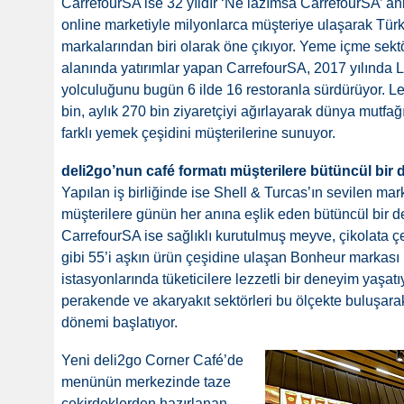
CarrefourSA ise 32 yıldır ‘Ne lazımsa CarrefourSA’ an
online marketiyle milyonlarca müşteriye ulaşarak Tü
markalarından biri olarak öne çıkıyor. Yeme içme sek
alanında yatırımlar yapan CarrefourSA, 2017 yılında L
yolculuğunu bugün 6 ilde 16 restoranla sürdürüyor. Le
bin, aylık 270 bin ziyaretçiyi ağırlayarak dünya mutf
farklı yemek çeşidini müşterilerine sunuyor.
deli2go’nun café formatı müşterilere bütüncül bi
Yapılan iş birliğinde ise Shell & Turcas’ın sevilen mar
müşterilere günün her anına eşlik eden bütüncül bir 
CarrefourSA ise sağlıklı kurutulmuş meyve, çikolata çeş
gibi 55’i aşkın ürün çeşidine ulaşan Bonheur markası il
istasyonlarında tüketicilere lezzetli bir deneyim yaşatı
perakende ve akaryakıt sektörleri bu ölçekte buluşara
dönemi başlatıyor.
Yeni deli2go Corner Café’de
menünün merkezinde taze
çekirdeklerden hazırlanan