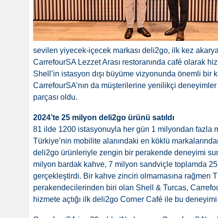
sevilen yiyecek-içecek markası deli2go, ilk kez akarya
CarrefourSA Lezzet Arası restoranında café olarak hi
Shell’in istasyon dışı büyüme vizyonunda önemli bir ki
CarrefourSA’nın da müşterilerine yenilikçi deneyimler 
parçası oldu.
2024’te 25 milyon deli2go ürünü satıldı
81 ilde 1200 istasyonuyla her gün 1 milyondan fazla mi
Türkiye’nin mobilite alanındaki en köklü markalarından
deli2go ürünleriyle zengin bir perakende deneyimi su
milyon bardak kahve, 7 milyon sandviçle toplamda 25 
gerçekleştirdi. Bir kahve zinciri olmamasına rağmen 
perakendecilerinden biri olan Shell & Turcas, Carrefo
hizmete açtığı ilk deli2go Corner Café ile bu deneyimi 