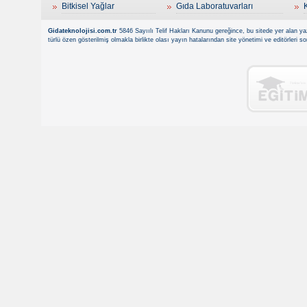
Bitkisel Yağlar
Gıda Laboratuvarları
Gidateknolojisi.com.tr
5846 Sayıılı Telif Hakları Kanunu gereğince, bu sitede yer alan yaz
türlü özen gösterilmiş olmakla birlikte olası yayın hatalarından site yönetimi ve editörleri 