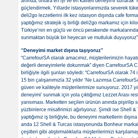
anında, onlara en iyi ve en kaliteli deneyimi sunarak
güçlendirmek. Yıllardır istasyonlarımızda severek tükett
deli2go lezzetlerini ilk kez istasyon dışında cafe for
yaptığımız stratejik iş birliği deli2go markamız için k
Türkiye’nin en güçlü ve öncü perakende markalarından
sunmaktan büyük bir heyecan ve mutluluk duyuyoruz”
“Deneyimi market dışına taşıyoruz”
“CarrefourSA olarak amacımız, müşterilerimizin hayatına
değerli deneyimlerle dokunmak” diyen CarrefourSA CE
birliğiyle ilgili şunları söyledi: “CarrefourSA olarak 
15 bin çalışanımızla 32 yıldır ‘Ne Lazımsa CarrefourSA
güven ve kaliteyle müşterilerimize sunuyoruz. 2017 yı
deneyimi’ sunmak için yola çıktığımız Lezzet Arası res
yansıması. Marketten seçilen ürünün anında pişirilip s
yüzbinlerce misafirimizi ağırlıyoruz. Şimdi ise Shell &
yaptığımız iş birliğiyle, bu deneyimi marketlerin dışına 
anda 12 Shell & Turcas istasyonunda Bonheur markalı m
çeşitleri gibi atıştırmalıklarla müşterilerimizi karşıla