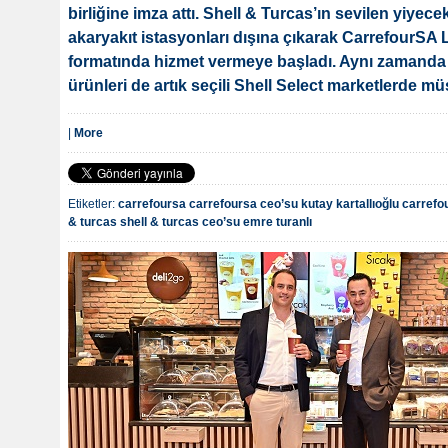
birliğine imza attı. Shell & Turcas’ın sevilen yiyece
akaryakıt istasyonları dışına çıkarak CarrefourSA 
formatında hizmet vermeye başladı. Aynı zamanda
ürünleri de artık seçili Shell Select marketlerde mü
|
More
Etiketler:
carrefoursa
carrefoursa ceo’su kutay kartallıoğlu
carrefou
& turcas
shell & turcas ceo’su emre turanlı