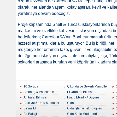
özgün lezzetleri de CarrefourSA Maltepe Park’ta müşt
olarak, her alanda yaşamı kolaylaştıran, keyif ve kali
yaratmaya devam edeceğiz.”
Proje kapsamında Shell & Turcas, istasyonlarında büy
markasını ve özellikle kahvesini, istasyon dışındaki be
hedeflerken; CarrefourSA’nın Bonheur markalı ürünleriy
lezzetli atıştırmalıklarla buluşturuyor. Bu iş birliği, he
müşteriye her ortamda taze, güvenilir ve ulaşılabilir l
deli2go’nun istasyon dışına café formatıyla çıkışı, Tü
sektörleri arasında kurulan yeni köprünün ilk adımı ola
10 Soruda
Çikolata ve Şekerli Mamuller
Ambalaj & Paketleme
Et Ürünleri Bilimsel
Ambalaj Bilimsel
Fuar / Etkinlik / Duyuru
Bakliyat & Unlu Mamuller
Gıda
Beyaz Et
Gıda İşleme Teknolojileri
Bir Bakışta
Gıda Katkı Maddeleri