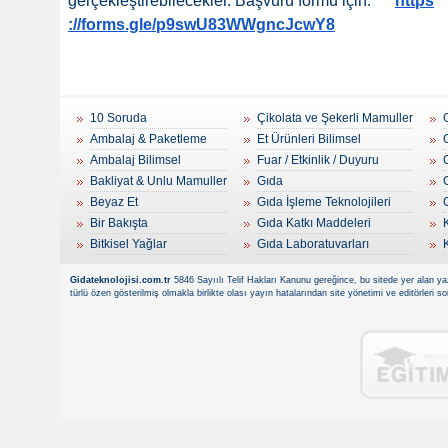
gerçekleştirebilecekler. Başvuru formu için:
https
://forms.gle/p9swU83WWgncJcwY8
10 Soruda
Çikolata ve Şekerli Mamuller
Ambalaj & Paketleme
Et Ürünleri Bilimsel
Ambalaj Bilimsel
Fuar / Etkinlik / Duyuru
Bakliyat & Unlu Mamuller
Gıda
Beyaz Et
Gıda İşleme Teknolojileri
Bir Bakışta
Gıda Katkı Maddeleri
Bitkisel Yağlar
Gıda Laboratuvarları
Gidateknolojisi.com.tr
5846 Sayıılı Telif Hakları Kanunu gereğince, bu sitede yer alan yaz
türlü özen gösterilmiş olmakla birlikte olası yayın hatalarından site yönetimi ve editörleri 