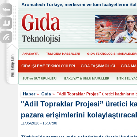
Aromatech Türkiye, merkezini ve tüm faaliyetlerini Balı
ANASAYFA
TÜM GIDA HABERLERİ
GIDA TEKNOLOJİSİ MAKALELER
GIDA İŞLEME TEKNOLOJİLERİ
GIDA TAŞIMACILIĞI
GIDA MA
SÜT ve SÜT ÜRÜNLERİ
BAKLİYAT & UNLU MAMULLER
BİTKİSEL YA
Haber
»
Gıda
»
"Adil Topraklar Projesi” üretici kadınların 
"Adil Topraklar Projesi” üretici k
pazara erişimlerini kolaylaştıraca
11/05/2026 - 15:07:00