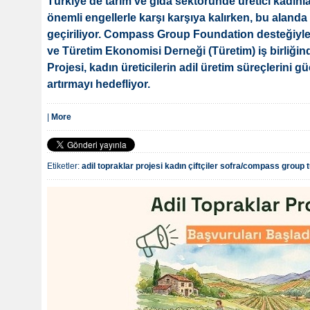
Türkiye’de tarım ve gıda sektöründe üretici kadınla
önemli engellerle karşı karşıya kalırken, bu alanda
geçiriliyor. Compass Group Foundation desteğiyl
ve Türetim Ekonomisi Derneği (Türetim) iş birliğin
Projesi, kadın üreticilerin adil üretim süreçlerini g
artırmayı hedefliyor.
|
More
Etiketler:
adil topraklar projesi
kadın çiftçiler
sofra/compass group t