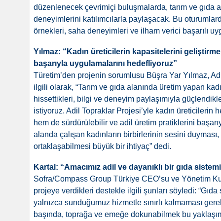
düzenlenecek çevrimiçi buluşmalarda, tarım ve gıda al
deneyimlerini katılımcılarla paylaşacak. Bu oturumlard
örnekleri, saha deneyimleri ve ilham verici başarılı u
Yılmaz: “Kadın üreticilerin kapasitelerini geliştirmel
başarıyla uygulamalarını hedefliyoruz”
Türetim’den projenin sorumlusu Büşra Yar Yılmaz, Adil
ilgili olarak, “Tarım ve gıda alanında üretim yapan kadı
hissettikleri, bilgi ve deneyim paylaşımıyla güçlendik
istiyoruz. Adil Topraklar Projesi’yle kadın üreticilerin 
hem de sürdürülebilir ve adil üretim pratiklerini başar
alanda çalışan kadınların birbirlerinin sesini duyması,
ortaklaşabilmesi büyük bir ihtiyaç” dedi.
Kartal: “Amacımız adil ve dayanıklı bir gıda siste
Sofra/Compass Group Türkiye CEO’su ve Yönetim Kuru
projeye verdikleri destekle ilgili şunları söyledi: “Gıd
yalnızca sunduğumuz hizmetle sınırlı kalmaması gerek
başında, toprağa ve emeğe dokunabilmek bu yaklaşımı