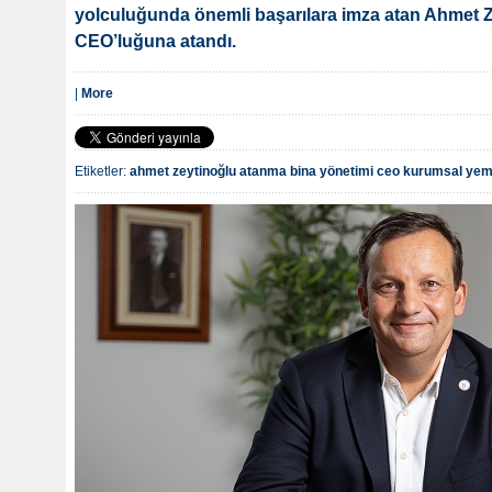
yolculuğunda önemli başarılara imza atan Ahmet 
CEO’luğuna atandı.
|
More
Etiketler:
ahmet zeytinoğlu
atanma
bina yönetimi
ceo
kurumsal ye