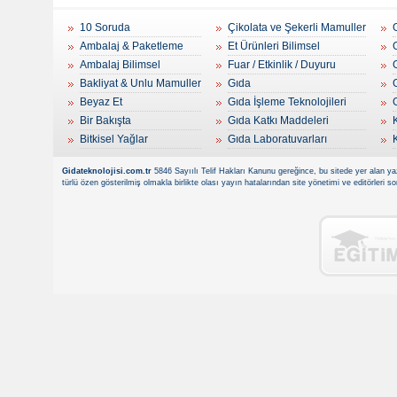
10 Soruda
Çikolata ve Şekerli Mamuller
Ambalaj & Paketleme
Et Ürünleri Bilimsel
Ambalaj Bilimsel
Fuar / Etkinlik / Duyuru
Bakliyat & Unlu Mamuller
Gıda
Beyaz Et
Gıda İşleme Teknolojileri
Bir Bakışta
Gıda Katkı Maddeleri
Bitkisel Yağlar
Gıda Laboratuvarları
Gidateknolojisi.com.tr
5846 Sayıılı Telif Hakları Kanunu gereğince, bu sitede yer alan yaz
türlü özen gösterilmiş olmakla birlikte olası yayın hatalarından site yönetimi ve editörleri 