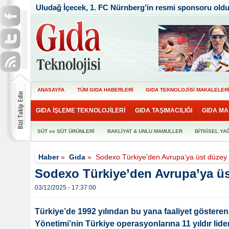
Uludağ İçecek, 1. FC Nürnberg’in resmi sponsoru old
ANASAYFA
TÜM GIDA HABERLERİ
GIDA TEKNOLOJİSİ MAKALELER
GIDA İŞLEME TEKNOLOJİLERİ
GIDA TAŞIMACILIĞI
GIDA MA
SÜT ve SÜT ÜRÜNLERİ
BAKLİYAT & UNLU MAMULLER
BİTKİSEL YA
Haber
»
Gıda
»
Sodexo Türkiye’den Avrupa’ya üst düzey 
Sodexo Türkiye’den Avrupa’ya üs
03/12/2025 - 17:37:00
Türkiye’de 1992 yılından bu yana faaliyet göster
Yönetimi’nin Türkiye operasyonlarına 11 yıldır lid