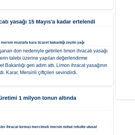
catı yasağı 15 Mayıs'a kadar ertelendi
mersin
mustafa kara
ticaret bakanlığı
zeytin yağı
anan don nedeniyle getirilen limon ihracatı yasağı
cilerin talebi üzerine yapılan değerlendirme
t Bakanlığı geri adım attı. Limon ihracat yasağının
i. Karar, Mersinli çiftçileri sevindirdi.
üretimi 1 milyon tonun altında
ler
ihracat
kırmızı mercimek
mersin
nohut
rekolte
ulusal