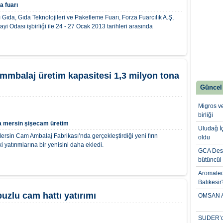
a fuarı
 Gıda, Gıda Teknolojileri ve Paketleme Fuarı, Forza Fuarcılık A.Ş,
yi Odası işbirliği ile 24 - 27 Ocak 2013 tarihleri arasında
mmbalaj üretim kapasitesi 1,3 milyon tona
Güncel
Migros ve
birliği
a
mersin
şişecam
üretim
Uludağ İ
rsin Cam Ambalaj Fabrikası’nda gerçekleştirdiği yeni fırın
oldu
ki yatırımlarına bir yenisini daha ekledi.
GCA Desi
bütüncül
Aromatech
Balıkesir
uzlu cam hattı yatırımı
OMSAN Av
SUDER’de