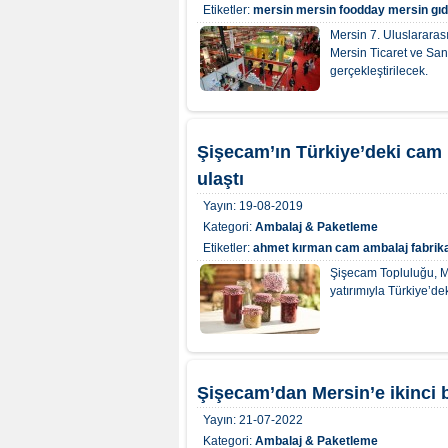
Etiketler:
mersin
mersin foodday
mersin gıd
Mersin 7. Uluslararası
Mersin Ticaret ve Sana
gerçekleştirilecek.
Şişecam’ın Türkiye’deki cam 
ulaştı
Yayın:
19-08-2019
Kategori:
Ambalaj & Paketleme
Etiketler:
ahmet kırman
cam ambalaj
fabrik
Şişecam Topluluğu, Me
yatırımıyla Türkiye’de
Şişecam’dan Mersin’e ikinci b
Yayın:
21-07-2022
Kategori:
Ambalaj & Paketleme