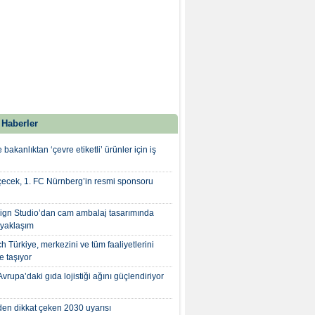
 Haberler
 bakanlıktan ‘çevre etiketli’ ürünler için iş
çecek, 1. FC Nürnberg’in resmi sponsoru
gn Studio’dan cam ambalaj tasarımında
 yaklaşım
 Türkiye, merkezini ve tüm faaliyetlerini
'e taşıyor
rupa’daki gıda lojistiği ağını güçlendiriyor
n dikkat çeken 2030 uyarısı