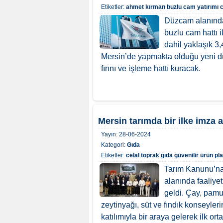
Etiketler:
ahmet kırman
buzlu cam yatırımı
Düzcam alanında
buzlu cam hattı 
dahil yaklaşık 3
Mersin’de yapmakta olduğu yeni düz
fırını ve işleme hattı kuracak.
Mersin tarımda bir ilke imza a
Yayın:
28-06-2024
Kategori:
Gıda
Etiketler:
celal toprak
gıda
güvenilir ürün pl
Tarım Kanunu’na
alanında faaliyet
geldi. Çay, pamuk
zeytinyağı, süt ve fındık konseyleri
katılımıyla bir araya gelerek ilk orta