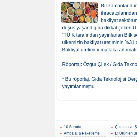
Bir zamanlar dün
ihracatçılarında
bakliyat sektörü
düşüş yaşandığına dikkat çeken U
“TÜİK tarafından yayınlanan Bitkis
ülkemizin bakliyat üretiminin %31 
Bakliyat üretimini mutlaka artırmalıy
Röportaj: Özgür Çilek / Gıda Teknol
* Bu röportaj, Gıda Teknolojisi Der
yayımlanmıştır.
10 Soruda
Çikolata ve 
Ambalaj & Paketleme
Et Ürünleri B