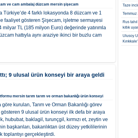
cam ve cam ambalaj
düzcam
mersin
şişecam
Taze inci
 Türkiye’de 4 farklı lokasyonda 8 düzcam ve 1
Temmuz a
ile faaliyet gösteren Şişecam, işletme sermayesi
Rus tahıl
,4 milyar TL (185 milyon Euro) değerinde yatırımla
kıtlık uyar
cam hattıyla aynı araziye ikinci bir buzlu cam
Ulusoy Un
Kırıkkale
ttı; 9 ulusal ürün konseyi bir araya geldi
atformu
mersin
tarım
tarım ve orman bakanlığı
ürün konseyi
 göre kurulan, Tarım ve Orman Bakanlığı görev
 gösteren 9 ulusal ürün konseyi ilk defa bir araya
, hububat, baklagil, turunçgil, kırmızı et, zeytin ve
nin başkanları, bakanlıktan üst düzey yetkililerinin
k toplantıyı gerçekleştirdi.