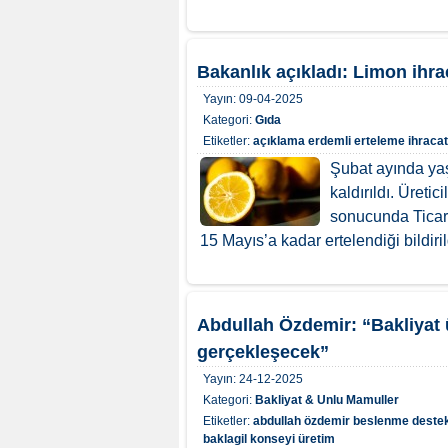
Bakanlık açıkladı: Limon ihra
Yayın:
09-04-2025
Kategori:
Gıda
Etiketler:
açıklama
erdemli
erteleme
ihracat
Şubat ayında yaş
kaldırıldı. Üreti
sonucunda Ticare
15 Mayıs’a kadar ertelendiği bildirild
Abdullah Özdemir: “Bakliyat 
gerçekleşecek”
Yayın:
24-12-2025
Kategori:
Bakliyat & Unlu Mamuller
Etiketler:
abdullah özdemir
beslenme
destek
baklagil konseyi
üretim