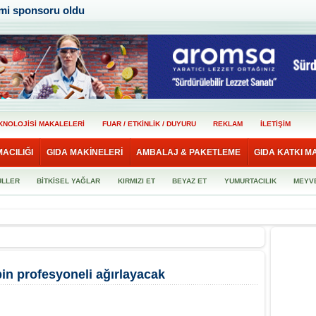
smi sponsoru oldu
KNOLOJİSİ MAKALELERİ
FUAR / ETKİNLİK / DUYURU
REKLAM
İLETİŞİM
MACILIĞI
GIDA MAKİNELERİ
AMBALAJ & PAKETLEME
GIDA KATKI M
ULLER
BİTKİSEL YAĞLAR
KIRMIZI ET
BEYAZ ET
YUMURTACILIK
MEYV
in profesyoneli ağırlayacak