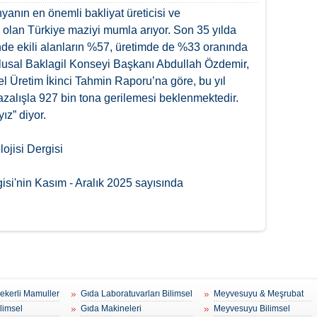
yanın en önemli bakliyat üreticisi ve
n olan Türkiye maziyi mumla arıyor. Son 35 yılda
nde ekili alanların %57, üretimde de %33 oranında
lusal Baklagil Konseyi Başkanı Abdullah Özdemir,
el Üretim İkinci Tahmin Raporu’na göre, bu yıl
azalışla 927 bin tona gerilemesi beklenmektedir.
ız” diyor.
ojisi Dergisi
gisi'nin Kasım - Aralık 2025 sayısında
Şekerli Mamuller
Gıda Laboratuvarları Bilimsel
Meyvesuyu & Meşrubat
ilimsel
Gıda Makineleri
Meyvesuyu Bilimsel