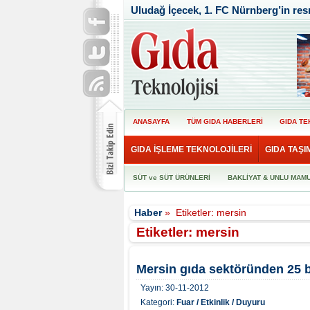
Uludağ İçecek, 1. FC Nürnberg’in re
ANASAYFA
TÜM GIDA HABERLERİ
GIDA TE
GIDA İŞLEME TEKNOLOJİLERİ
GIDA TAŞI
SÜT ve SÜT ÜRÜNLERİ
BAKLİYAT & UNLU MAM
Haber
»
Etiketler: mersin
Etiketler: mersin
Mersin gıda sektöründen 25 b
Yayın:
30-11-2012
Kategori:
Fuar / Etkinlik / Duyuru