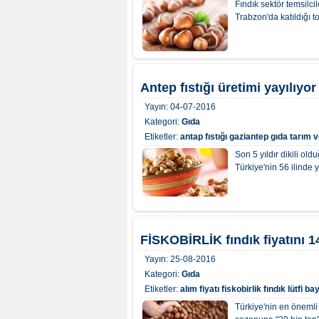
Fındık sektör temsilci
Trabzon'da katıldığı t
Antep fıstığı üretimi yayılıyor
Yayın:
04-07-2016
Kategori:
Gıda
Etiketler:
antap fıstığı
gaziantep
gıda tarım v
Son 5 yıldır dikili ol
Türkiye'nin 56 ilinde ye
FİSKOBİRLİK fındık fiyatını 14
Yayın:
25-08-2016
Kategori:
Gıda
Etiketler:
alım fiyatı
fiskobirlik
fındık
lütfi ba
Türkiye'nin en önemli 