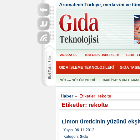
Aromatech Türkiye, merkezini ve tüm f
ANASAYFA
TÜM GIDA HABERLERİ
GIDA TE
GIDA İŞLEME TEKNOLOJİLERİ
GIDA TAŞI
SÜT ve SÜT ÜRÜNLERİ
BAKLİYAT & UNLU MAM
Haber
»
Etiketler: rekolte
Etiketler: rekolte
Limon üreticinin yüzünü ekş
Yayın:
06-11-2012
Kategori:
Gıda