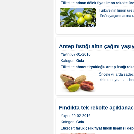
Etiketler:
adnan dölek
fiyat
limon
rekolte
üre
Türkiye'nin limon üre
düşüş yaşanmasına ra
Antep fıstığı altın çağını yaşı
Yayın:
07-01-2016
Kategori:
Gıda
Etiketler:
ahmet tiryakioğlu
antep fıstığı
reko
Önceki yıllarda sadec
etkin rol oynaması he
Fındıkta tek rekolte açıklana
Yayın:
29-02-2016
Kategori:
Gıda
Etiketler:
faruk çelik
fiyat
fındık
lisamslı de