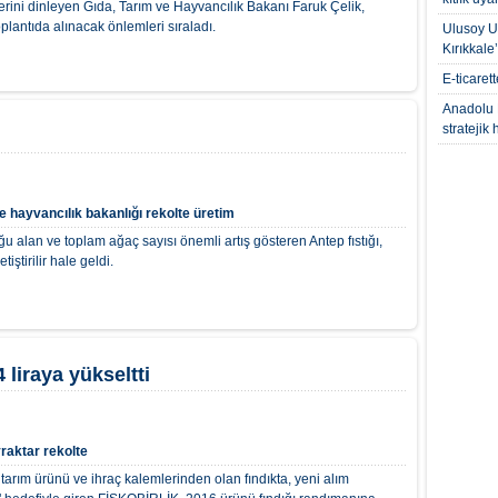
lerini dinleyen Gıda, Tarım ve Hayvancılık Bakanı Faruk Çelik,
oplantıda alınacak önlemleri sıraladı.
Ulusoy Un
Kırıkkale
E-ticaret
Anadolu 
stratejik
e hayvancılık bakanlığı
rekolte
üretim
duğu alan ve toplam ağaç sayısı önemli artış gösteren Antep fıstığı,
tiştirilir hale geldi.
 liraya yükseltti
yraktar
rekolte
tarım ürünü ve ihraç kalemlerinden olan fındıkta, yeni alım