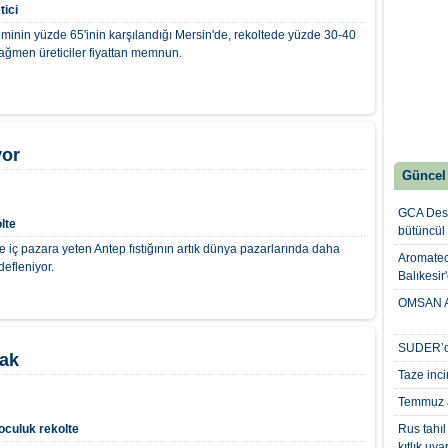
tici
timinin yüzde 65'inin karşılandığı Mersin'de, rekoltede yüzde 30-40
ğmen üreticiler fiyattan memnun.
yor
Güncel
GCA Desi
lte
bütüncül
e iç pazara yeten Antep fıstığının artık dünya pazarlarında daha
Aromatech
defleniyor.
Balıkesir
OMSAN Av
SUDER’de
cak
Taze inci
Temmuz a
poculuk
rekolte
Rus tahıl
kıtlık uyar