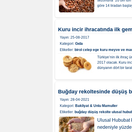
sezonuna "20 bin ton
göre 14 liradan başlaya
Kuru incir ihracatında ilk ge
Yayın:
25-08-2017
Kategori:
Gıda
Etiketler:
birol celep
ege kuru meyve ve mamul
Türkiye’nin ilk ihraç 
2017 olacak. Kuru inc
dünyanın dört bir tara
Buğday rekoltesinde düşüş b
Yayın:
28-04-2021
Kategori:
Bakliyat & Unlu Mamuller
Etiketler:
buğday
düşüş
rekolte
ulusal hubu
Ulusal Hububat K
nedeniyle yüzde 