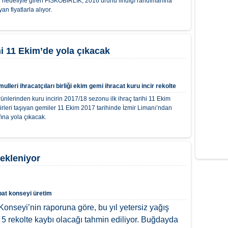
" hedefiyle giren FİSKOBİRLİK, 2016 ürünü fındığı randımanına
n fiyatlarla alıyor.
mi 11 Ekim’de yola çıkacak
leri ihracatçıları birliği
ekim
gemi
ihracat
kuru incir
rekolte
ürünlerinden kuru incirin 2017/18 sezonu ilk ihraç tarihi 11 Ekim
irleri taşıyan gemiler 11 Ekim 2017 tarihinde İzmir Limanı’ndan
fına yola çıkacak.
ekleniyor
bat konseyi
üretim
onseyi’nin raporuna göre, bu yıl yetersiz yağış
5 rekolte kaybı olacağı tahmin ediliyor. Buğdayda