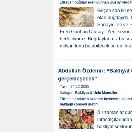
Etiketler:
buğday
eren günhan ulusoy
rekolt
Geçen son iki se
olan buğdayda, k
Sanayicileri ve 
Eren Günhan Ulusoy, “Yeni sezonda
hedefliyoruz. Buğdaylarımız bu sezo
milyon tonu bulabilecek bir un ihra
Abdullah Özdemir: “Bakliyat 
gerçekleşecek”
Yayın:
24-12-2025
Kategori:
Bakliyat & Unlu Mamuller
Etiketler:
abdullah özdemir
beslenme
destek
baklagil konseyi
üretim
Bir zamanlar dün
ihracatçılarında
bakliyat sektörü