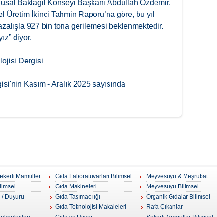
lusal Baklagil Konseyi Başkanı Abdullah Özdemir,
el Üretim İkinci Tahmin Raporu’na göre, bu yıl
azalışla 927 bin tona gerilemesi beklenmektedir.
ız” diyor.
ojisi Dergisi
gisi'nin Kasım - Aralık 2025 sayısında
Şekerli Mamuller
Gıda Laboratuvarları Bilimsel
Meyvesuyu & Meşrubat
ilimsel
Gıda Makineleri
Meyvesuyu Bilimsel
k / Duyuru
Gıda Taşımacılığı
Organik Gıdalar Bilimsel
Gıda Teknolojisi Makaleleri
Rafa Çıkanlar