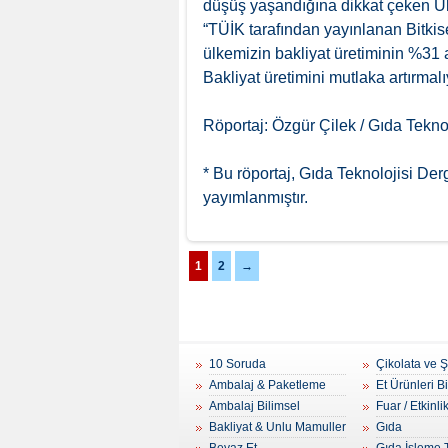
düşüş yaşandığına dikkat çeken U
“TÜİK tarafından yayınlanan Bitkis
ülkemizin bakliyat üretiminin %31 
Bakliyat üretimini mutlaka artırmalıy
Röportaj: Özgür Çilek / Gıda Teknol
* Bu röportaj, Gıda Teknolojisi Der
yayımlanmıştır.
1
2
→
10 Soruda
Çikolata ve 
Ambalaj & Paketleme
Et Ürünleri B
Ambalaj Bilimsel
Fuar / Etkinli
Bakliyat & Unlu Mamuller
Gıda