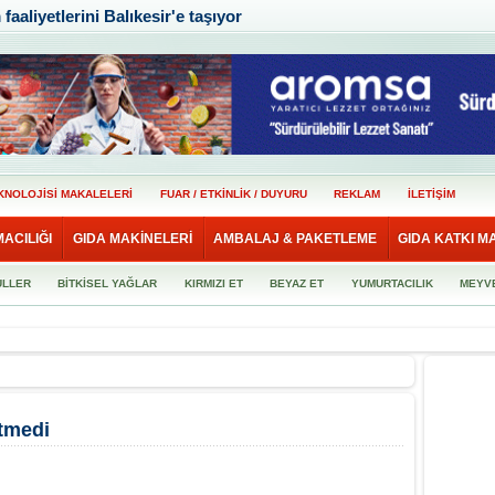
aaliyetlerini Balıkesir'e taşıyor
KNOLOJİSİ MAKALELERİ
FUAR / ETKİNLİK / DUYURU
REKLAM
İLETİŞİM
MACILIĞI
GIDA MAKİNELERİ
AMBALAJ & PAKETLEME
GIDA KATKI M
ULLER
BİTKİSEL YAĞLAR
KIRMIZI ET
BEYAZ ET
YUMURTACILIK
MEYV
itmedi