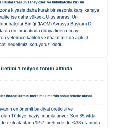
e
uluslararası un sanayicileri ve hububatçılar birli
un
zona kıyasla daha kurak bir sezonla karşı karşıya
alite ise daha yüksek. Uluslararası Un
Hububatçılar Birliği (IAOM) Avrasya Başkanı Dr.
 da un ihracatında dünya lideri olmayı
n yeterince kaliteli ve ithalatımız da açık. 3
catı hedefimizi koruyoruz” dedi.
üretimi 1 milyon tonun altında
ler
ihracat
kırmızı mercimek
mersin
nohut
rekolte
ulusal
yanın en önemli bakliyat üreticisi ve
n olan Türkiye maziyi mumla arıyor. Son 35 yılda
nde ekili alanların %57, üretimde de %33 oranında