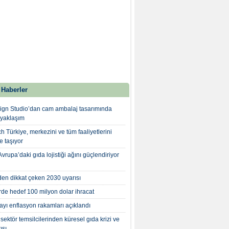
 Haberler
gn Studio’dan cam ambalaj tasarımında
 yaklaşım
 Türkiye, merkezini ve tüm faaliyetlerini
'e taşıyor
rupa’daki gıda lojistiği ağını güçlendiriyor
n dikkat çeken 2030 uyarısı
rde hedef 100 milyon dolar ihracat
yı enflasyon rakamları açıklandı
 sektör temsilcilerinden küresel gıda krizi ve
ısı