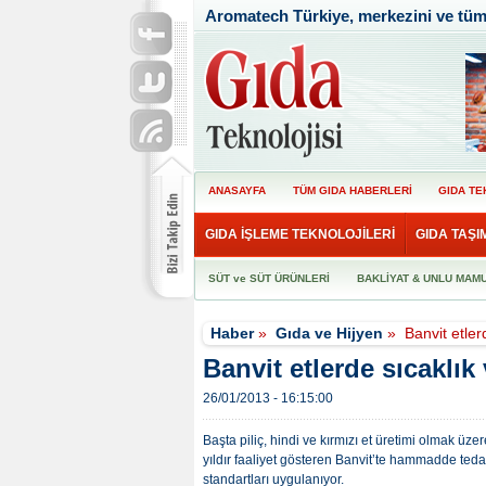
Aromatech Türkiye, merkezini ve tüm f
ANASAYFA
TÜM GIDA HABERLERİ
GIDA TE
GIDA İŞLEME TEKNOLOJİLERİ
GIDA TAŞI
SÜT ve SÜT ÜRÜNLERİ
BAKLİYAT & UNLU MAM
Haber
»
Gıda ve Hijyen
»
Banvit etler
Banvit etlerde sıcaklık
26/01/2013 - 16:15:00
Başta piliç, hindi ve kırmızı et üretimi olmak üze
yıldır faaliyet gösteren Banvit’te hammadde tedari
standartları uygulanıyor.