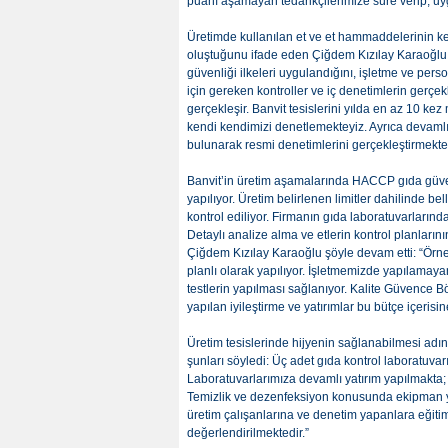
puanı aşamayan tedarikçilerimize süre verip, 
Üretimde kullanılan et ve et hammaddelerinin ken
oluştuğunu ifade eden Çiğdem Kızılay Karaoğlu, 
güvenliği ilkeleri uygulandığını, işletme ve pers
için gereken kontroller ve iç denetimlerin gerçek
gerçekleşir. Banvit tesislerini yılda en az 10 kez
kendi kendimizi denetlemekteyiz. Ayrıca devamlı 
bulunarak resmi denetimlerini gerçekleştirmekted
Banvit’in üretim aşamalarında HACCP gıda güvenli
yapılıyor. Üretim belirlenen limitler dahilinde be
kontrol ediliyor. Firmanın gıda laboratuvarlarınd
Detaylı analize alma ve etlerin kontrol planları
Çiğdem Kızılay Karaoğlu şöyle devam etti: “Örneği
planlı olarak yapılıyor. İşletmemizde yapılamayan
testlerin yapılması sağlanıyor. Kalite Güvence 
yapılan iyileştirme ve yatırımlar bu bütçe içerisine
Üretim tesislerinde hijyenin sağlanabilmesi adı
şunları söyledi: Üç adet gıda kontrol laboratuvar
Laboratuvarlarımıza devamlı yatırım yapılmakta; h
Temizlik ve dezenfeksiyon konusunda ekipman ya
üretim çalışanlarına ve denetim yapanlara eğitim 
değerlendirilmektedir.”