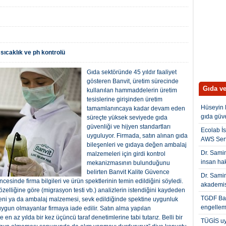
sıcaklık ve ph kontrolü
Gıda sektöründe 45 yıldır faaliyet
gösteren Banvit, üretim sürecinde
Gıda ve
kullanılan hammaddelerin üretim
tesislerine girişinden üretim
Hüseyin 
tamamlanıncaya kadar devam eden
gıda güve
süreçte yüksek seviyede gıda
güvenliği ve hijyen standartları
Ecolab İs
uyguluyor. Firmada, satın alınan gıda
AWS Serti
bileşenleri ve gıdaya değen ambalaj
Dr. Samim
malzemeleri için girdi kontrol
insan hak
mekanizmasının bulunduğunu
belirten Banvit Kalite Güvence
Dr. Sami
esinde firma bilgileri ve ürün spektlerinin temin edildiğini söyledi.
akademis
 özelliğine göre (migrasyon testi vb.) analizlerin istendiğini kaydeden
TGDF Baş
şeni ya da ambalaj malzemesi, sevk edildiğinde spektine uygunluk
engellem
 uygun olmayanlar firmaya iade edilir. Satın alma yapılan
e en az yılda bir kez üçüncü taraf denetimlerine tabi tutarız. Belli bir
TÜGİS uya