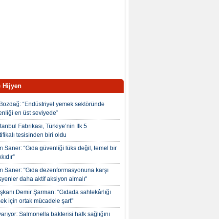
 Hijyen
Bozdağ: “Endüstriyel yemek sektöründe
nliği en üst seviyede”
tanbul Fabrikası, Türkiye’nin İlk 5
fikalı tesisinden biri oldu
 Saner: “Gıda güvenliği lüks değil, temel bir
kıdır”
m Saner: "Gıda dezenformasyonuna karşı
yenler daha aktif aksiyon almalı"
kanı Demir Şarman: “Gıdada sahtekârlığı
ek için ortak mücadele şart”
rıyor: Salmonella bakterisi halk sağlığını