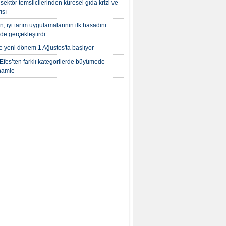
 sektör temsilcilerinden küresel gıda krizi ve
ısı
, iyi tarım uygulamalarının ilk hasadını
’de gerçekleştirdi
te yeni dönem 1 Ağustos'ta başlıyor
Efes’ten farklı kategorilerde büyümede
 hamle