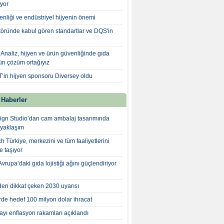
iyor
nliği ve endüstriyel hijyenin önemi
töründe kabul gören standartlar ve DQS'in
n: Analiz, hijyen ve ürün güvenliğinde gıda
ün çözüm ortağıyız
in hijyen sponsoru Diversey oldu
 Haberler
gn Studio’dan cam ambalaj tasarımında
 yaklaşım
 Türkiye, merkezini ve tüm faaliyetlerini
'e taşıyor
rupa’daki gıda lojistiği ağını güçlendiriyor
n dikkat çeken 2030 uyarısı
rde hedef 100 milyon dolar ihracat
yı enflasyon rakamları açıklandı