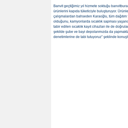
Banvit geçtiğimiz yıl hizmete soktuğu banvitburad
ürünlerini kapıda tüketiciyle buluşturuyor. Ürünl
çalışmalardan bahseden Karaoğlu, tüm dağıtım yap
olduğunu, kamyonlarda sıcaklık sapması yaşandığı
tabir edilen sıcaklık kayıt cihazları ile de doğru
şekilde şube ve bayi depolarımızda da yapmaktayı
denetimlerine de tabi tutuyoruz” şeklinde konuşt