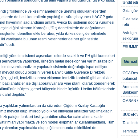
uygun olmaması sonucunda da alım yapmayı durdururuz” diye konuştu.
tehdit ed
Gıda güve
di çiftliklerinde ve kesimhanelerinde üretmiş oldukları etlerden
etlerde de belli kontrollerin yapıldığını, süreç boyunca HACCP gıda
Gıda sek
onel hijyeninin sağlandığını anlattı. Ayrıca bu sistemin doğru yürümesi
rolü
leştirildiğini aktaran Karaoğlu, “Dış denetimlerle de doğrulaması
Aslı İlgi
 müşterileri denetlemekle beraber, yılda iki kez de iç denetimlerle
sektörün
iki vardiyada bulunan resmi veterinerler de her gün tesiste
ir” dedi.
FSUMMIT’
ği yönetim sistemi açısından, etlerde sıcaklık ve PH gibi kontrolleri
lli periyotlarda yapılırken, örneğin metal dedektör her yarım saatte bir
Güncel
a ise devamlı analizler yapılarak sistemin doğruluğu ispat ediliyor.
nın mevcut olduğu bilgisini veren Banvit Kalite Güvence Direktörü
GCA Desi
n, işçi eli, temizlik sonrası ekipman temizlik kontrolü gibi analizler
bütüncül
 bazı analizler ise dış laboratuvarlara yine planlı olarak gönderilerek
Aromatech
Bölümü’nün bütçesi, genel bütçenin binde üçüdür. Üretim bölümlerinde
Balıkesir
 dahil değildir.”
OMSAN Av
na yaptıkları yatırımlardan da söz eden Çiğdem Kızılay Karaoğlu
ımız mevcut olup, mikrobiyolojik ve kimyasal analizler yapılmaktadır.
SUDER’de
ızlı patojen bakteri testi yapabilen cihazlar satın alınmaktadır.
tırımları yapılmakta ve son model ekipmanlar kullanılmaktadır. Tüm
Taze inci
yatırımları yapılmakta olup, eğitim sonunda etkinlikleri de
Temmuz a