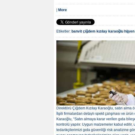
|
More
Etiketler:
banvit
çiğdem kızılay karaoğlu
hijyen
Direktörü Çiğdem Kızılay Karaoğlu, satın alma önc
İlgili firmalardan detaylı spekt çalışması ve ürün
Karaoğlu, “Satın almaya karar verilen gıda bile
kontrolü yapılır. Uygun malzemeler kabul edilir,
tedarikçilerimizi gıda güvenliği risk analizine gör