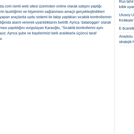
Rus tahıl
a.com isimli web sitesi üzerinden online olarak satışını yaptığı
kıtlık uyar
erin tazeliğinin ve hijyeninin sağlanması amaçlı gerçekleştirdikleri
Ulusoy Un
an araçlarda uydu sistemi ile takip yaptıkları sıcaklık kontrollerinin
Kırıkkale
nda alarm vererek uyarıldıklarını belirtti. Ayrıca ‘datalogger’ olarak
laması yapıldığını vurgulayan Karaoğlu, “Sıcaklık kontrollerini aynı
E-ticaret
z. Ayrıca şube ve bayilerimizi belli aralıklarla üçüncü taraf
Anadolu 
u.
stratejik