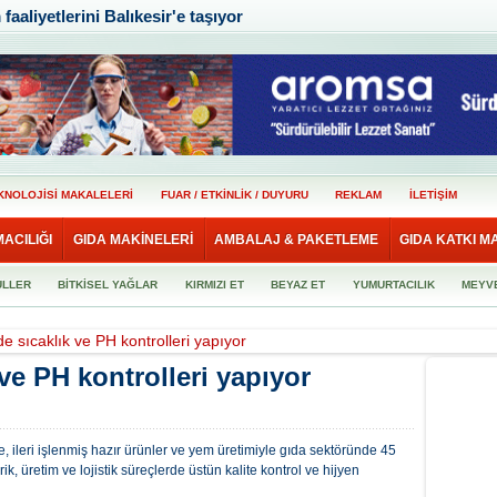
aaliyetlerini Balıkesir'e taşıyor
KNOLOJİSİ MAKALELERİ
FUAR / ETKİNLİK / DUYURU
REKLAM
İLETİŞİM
MACILIĞI
GIDA MAKİNELERİ
AMBALAJ & PAKETLEME
GIDA KATKI M
ULLER
BİTKİSEL YAĞLAR
KIRMIZI ET
BEYAZ ET
YUMURTACILIK
MEYV
de sıcaklık ve PH kontrolleri yapıyor
 ve PH kontrolleri yapıyor
re, ileri işlenmiş hazır ürünler ve yem üretimiyle gıda sektöründe 45
k, üretim ve lojistik süreçlerde üstün kalite kontrol ve hijyen